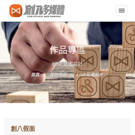
切
換
導
覽
選
作品專區
單
LINE貼圖設計
首頁
其他作品
LINE貼圖設計
創八假面