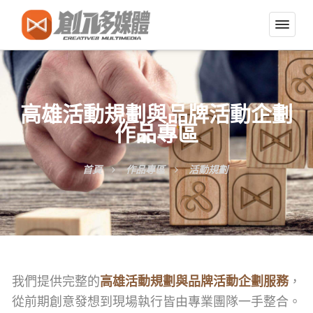
切
換
導
覽
選
高雄活動規劃與品牌活動企劃
單
作品專區
首頁
作品專區
活動規劃
我們提供完整的
，
高雄活動規劃與品牌活動企劃服務
從前期創意發想到現場執行皆由專業團隊一手整合。