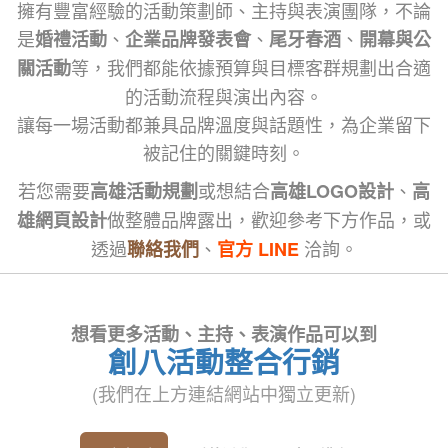
擁有豐富經驗的活動策劃師、主持與表演團隊，不論
是
、
、
、
婚禮活動
企業品牌發表會
尾牙春酒
開幕與公
等，我們都能依據預算與目標客群規劃出合適
關活動
的活動流程與演出內容。
讓每一場活動都兼具品牌溫度與話題性，為企業留下
被記住的關鍵時刻。
若您需要
或想結合
、
高雄活動規劃
高雄LOGO設計
高
做整體品牌露出，歡迎參考下方作品，或
雄網頁設計
透過
、
洽詢。
聯絡我們
官方 LINE
想看更多活動、主持、表演作品可以到
創八活動整合行銷
(我們在上方連結網站中獨立更新)