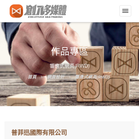
切
換
導
覽
選
作品專區
單
響應式網頁(RWD)
首頁
網頁設計
響應式網頁(RWD)
普菲迅國際有限公司