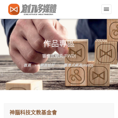
切
換
導
覽
選
作品專區
單
響應式網頁(RWD)
首頁
網頁設計
響應式網頁(RWD)
神腦科技文教基金會