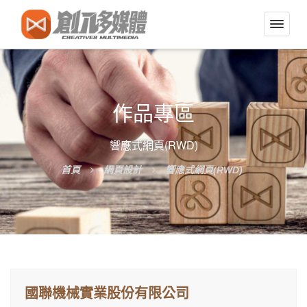
切
換
導
覽
選
作品專區
單
響應式網頁(RWD)
首頁
網頁設計
響應式網頁(RWD)
國聯機械實業股份有限公司