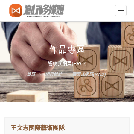
切
換
導
覽
選
作品專區
單
響應式網頁(RWD)
首頁
網頁設計
響應式網頁(RWD)
王文志國際藝術團隊