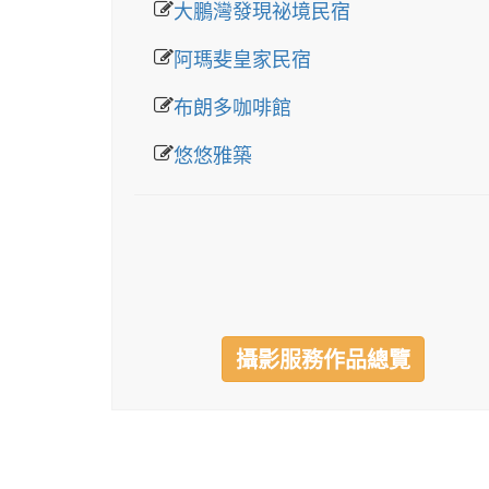
大鵬灣發現祕境民宿
阿瑪斐皇家民宿
布朗多咖啡館
悠悠雅築
攝影服務作品總覽