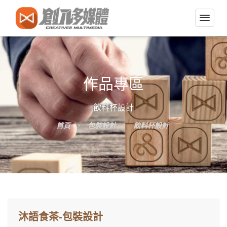
切
換
導
覽
選
作品專區
單
飲料杯設計
首頁
包裝設計
飲料杯設計
沐語食茶-包裝設計