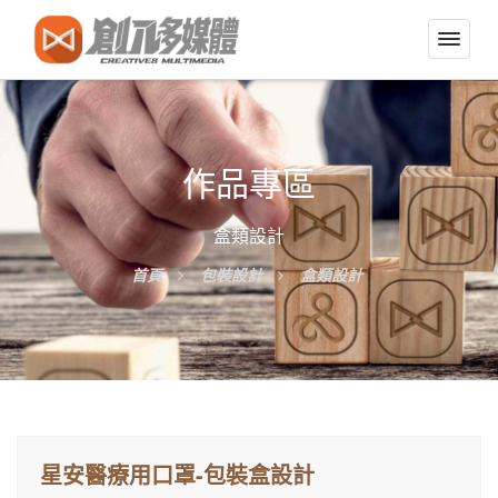
切
換
導
覽
選
作品專區
單
盒類設計
首頁
包裝設計
盒類設計
星安醫療用口罩-包裝盒設計