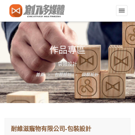
切
換
導
覽
選
作品專區
單
袋類設計
首頁
包裝設計
袋類設計
耐維滋寵物有限公司-包裝設計