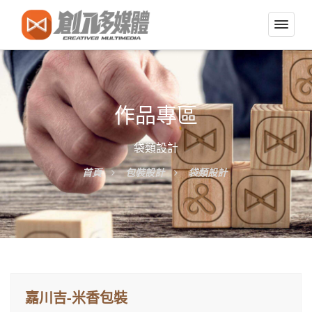
切
換
導
覽
選
作品專區
單
袋類設計
首頁
包裝設計
袋類設計
嘉川吉-米香包裝