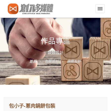
切
換
導
覽
選
作品專區
單
袋類設計
首頁
包裝設計
袋類設計
包小子-蔥肉鍋餅包裝