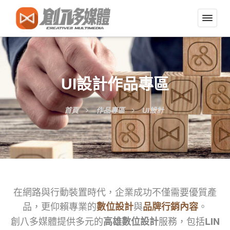
切
換
導
覽
選
UI設計作品專區
單
首頁
作品專區
UI設計
在網路與行動裝置時代，企業成功不僅需要優質產
品，更仰賴專業的
與
。
數位設計
品牌行銷內容
創八多媒體提供多元的
服務，包括
高雄數位設計
LIN