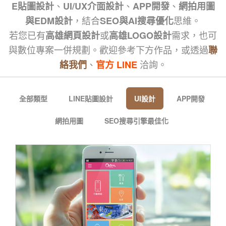
、
、
、
E貼圖設計
UI/UX介面設計
APP開發
網拍用圖
，結合
思維。
與EDM設計
SEO與AI搜尋優化
若您已有
或
需求，也可
高雄網頁設計
高雄LOGO設計
與數位專案一併規劃。歡迎參考下方作品，或透過
聯
、
洽詢。
絡我們
官方 LINE
全部類型
LINE貼圖設計
UI設計
APP開發
網拍用圖
SEO搜尋引擎最佳化