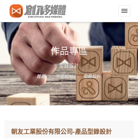
切
換
導
覽
選
作品專區
單
型錄設計
首頁
平面設計
型錄設計
朝友工業股份有限公司-產品型錄設計