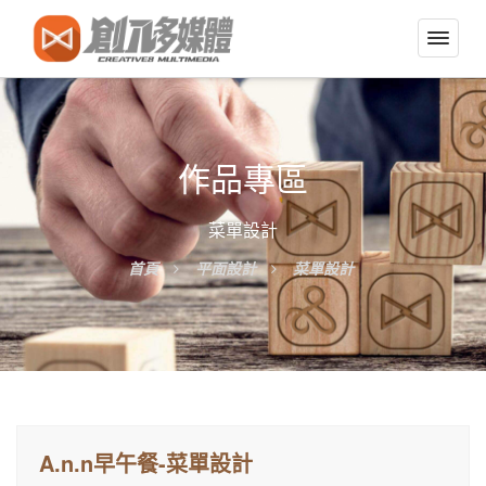
切
換
導
覽
選
作品專區
單
菜單設計
首頁
平面設計
菜單設計
A.n.n早午餐-菜單設計