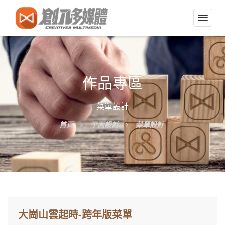
切
換
導
覽
選
作品專區
單
菜單設計
首頁
平面設計
菜單設計
大崗山雲起時-跨年版菜單