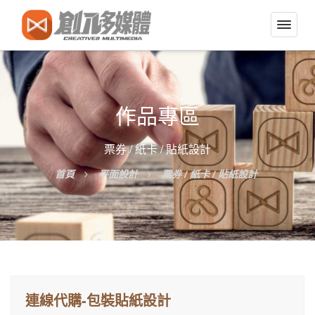
切
換
導
覽
選
作品專區
單
票券 / 紙卡 / 貼紙設計
首頁
平面設計
票券 / 紙卡 / 貼紙設計
連線代購-包裝貼紙設計