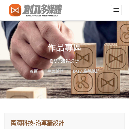
切
換
導
覽
選
作品專區
單
DM / 海報設計
首頁
平面設計
DM / 海報設計
萬潤科技-沿革牆設計