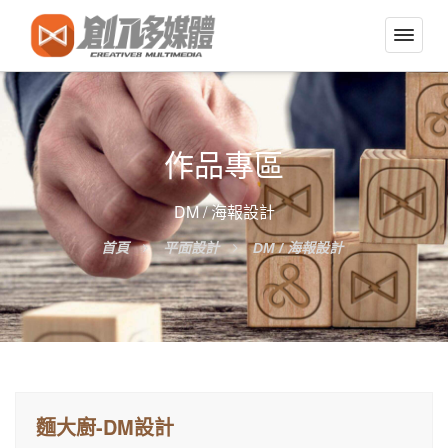
切
換
導
覽
選
作品專區
單
DM / 海報設計
首頁
平面設計
DM / 海報設計
麵大廚-DM設計