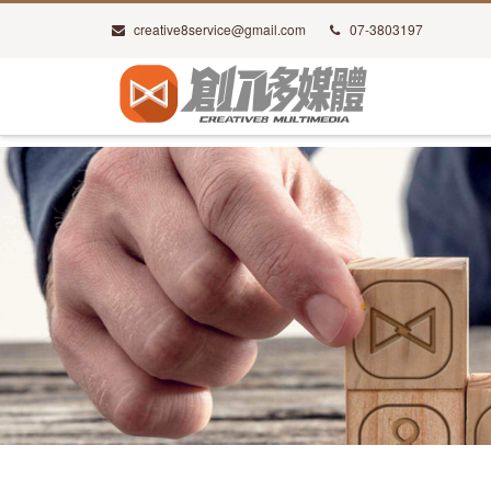
creative8service@gmail.com
07-3803197