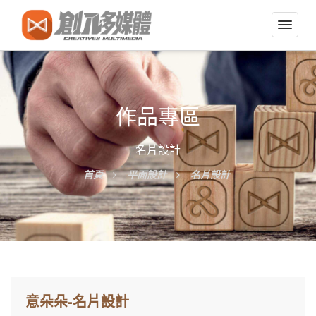
切
換
導
覽
選
作品專區
單
名片設計
首頁
平面設計
名片設計
意朵朵-名片設計