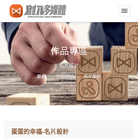
切
換
導
覽
選
作品專區
單
名片設計
首頁
平面設計
名片設計
蛋蛋的幸福-名片設計