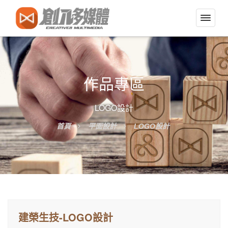
切
換
導
覽
選
作品專區
單
LOGO設計
首頁
平面設計
LOGO設計
建榮生技-LOGO設計