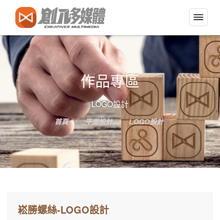
切
換
導
覽
選
作品專區
單
LOGO設計
首頁
平面設計
LOGO設計
崧勝螺絲-LOGO設計