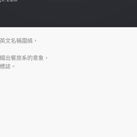
英文名稱圍繞，
綴出餐旅系的意象，
標誌。