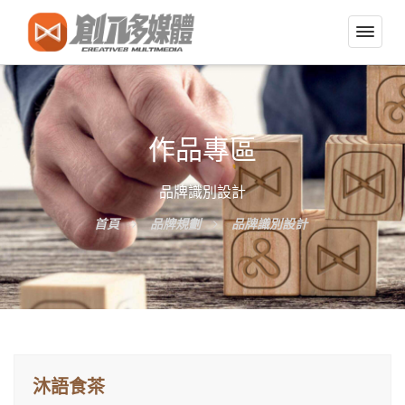
切
換
導
覽
選
作品專區
單
品牌識別設計
首頁
品牌規劃
品牌識別設計
沐語食茶