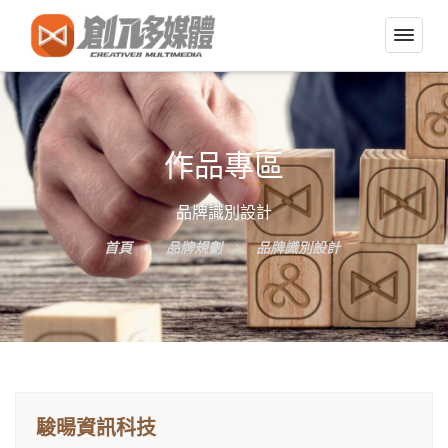
切
換
導
覽
選
作品專區
單
品牌識別設計
首頁
品牌規劃
品牌識別設計
駿暘資訊科技