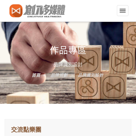
切
換
導
覽
選
作品專區
單
品牌識別設計
首頁
品牌規劃
品牌識別設計
交流點樂團