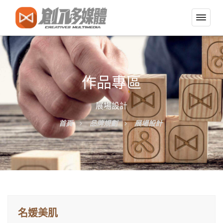
切
換
導
覽
選
作品專區
單
展場設計
首頁
品牌規劃
展場設計
名媛美肌