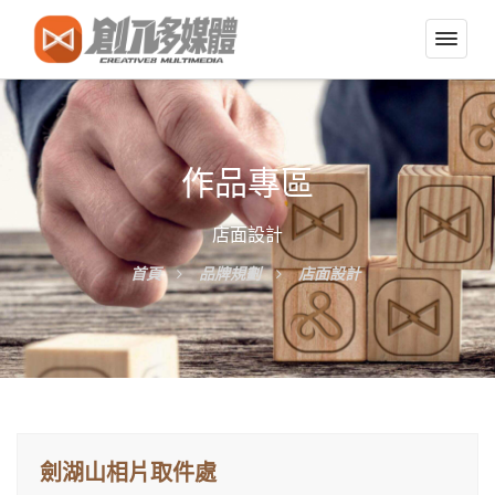
切
換
導
覽
選
作品專區
單
店面設計
首頁
品牌規劃
店面設計
劍湖山相片取件處