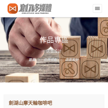
切
換
導
覽
選
作品專區
單
店面設計
首頁
品牌規劃
店面設計
劍湖山摩天輪咖啡吧