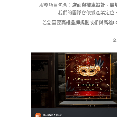
服務項目包含：
、
店面與攤車設計
展
我們的團隊會依據產業定位
若您需要
或想與
高雄品牌規劃
高雄L
全