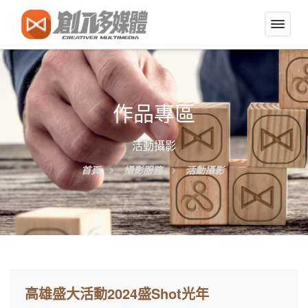
切
換
導
覽
選
作品專區
單
活動攝影
首頁
攝影服務
活動攝影
高雄盛大活動2024盛Shot光年